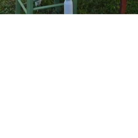
Hotiday Lecce Gianmarti Suite
Via Duca d'Aosta, 34 Lecce 73100
info@hotiday.it
- +39 02 8294 1859
CIN: IT075035B400046326
Buchung Verwalten
Geschäftsbedingungen
Datenschutzbestimmungen
Folgen Sie uns in sozialen Netzwerken
Powered by